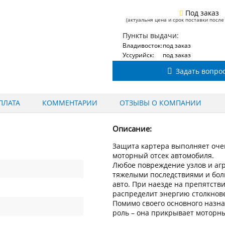
Под заказ
(актуальня цена и срок поставки после
Пункты выдачи:
Владивосток:
под заказ
Уссурийск:
под заказ
Задать вопро
ПЛАТА
КОММЕНТАРИИ
ОТЗЫВЫ О КОМПАНИИ
Описание:
Защита картера выполняет оче
моторный отсек автомобиля.
Любое повреждение узлов и аг
тяжелыми последствиями и бо
авто. При наезде на препятств
распределит энергию столкнове
Помимо своего основного назн
роль – она прикрывает моторный