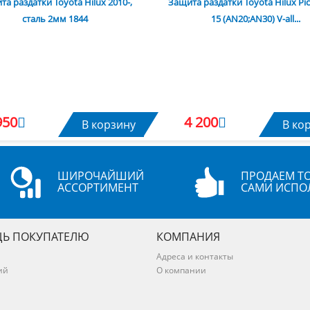
а раздатки Toyota Hilux 2010-,
Защита раздатки Toyota Hilux Pic
сталь 2мм 1844
15 (AN20;AN30) V-all...
950
4 200
В корзину
В ко
ШИРОЧАЙШИЙ
ПРОДАЕМ ТО
АССОРТИМЕНТ
САМИ ИСПО
Ь ПОКУПАТЕЛЮ
КОМПАНИЯ
Адреса и контакты
ий
О компании