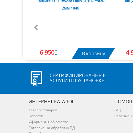
Защита КПП Toyota Hilux 2010-, сталь
Защит
2мм 1846
Previous
6 950
4 
В корзину
СЕРТИФИЦИРОВАННЫЕ
УСЛУГИ ПО УСТАНОВКЕ
ИНТЕРНЕТ КАТАЛОГ
ПОМОЩ
Каталог товаров
FAQ
Новости
База знан
Иформация об оферте
Согласие на обработку ПД