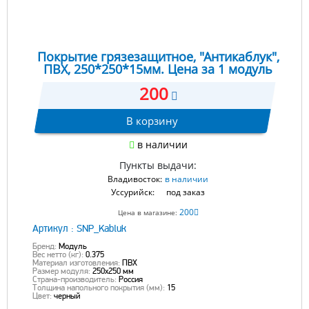
Покрытие грязезащитное, "Антикаблук",
ПВХ, 250*250*15мм. Цена за 1 модуль
200
В корзину
в наличии
Пункты выдачи:
Владивосток:
в наличии
Уссурийск:
под заказ
200
Цена в магазине:
Артикул :
SNP_Kabluk
Бренд:
Модуль
Вес нетто (кг):
0.375
Материал изготовления:
ПВХ
Размер модуля:
250x250 мм
Страна-производитель:
Россия
Толщина напольного покрытия (мм):
15
Цвет:
черный