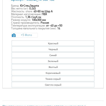
Бренд:
ЮгСпецЗащита
Вес нетто (кг):
0.245
Жесткость: shore:
40-60 по Шор A
Материал изготовления:
ПВХ
Плотность:
1,36 г/куб.см
Размер модуля:
100x300 мм
Страна-производитель:
Россия
Температура эксплуатации:
от -40 до +50
Толщина напольного покрытия (мм):
14
+5 Фото
Красный
Черный
Синий
Зеленый
Желтый
Коричневый
Темно-серый
Светло-серый