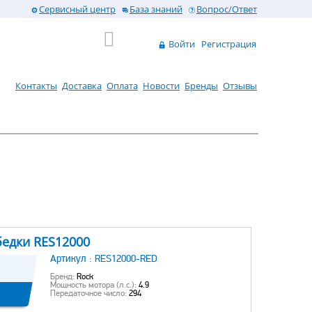
Сервисный центр
База знаний
Вопрос/Ответ
Войти
Регистрация
Контакты
Доставка
Оплата
Новости
Бренды
Отзывы
бедки RES12000
Артикул :
RES12000-RED
Бренд:
Rock
Мощность мотора (л.с.):
4.9
Передаточное число:
294