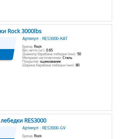
ки Rock 3000lbs
Артикул :
RES3000-KAT
Бренд:
Rock
Вес нетто (кг):
0.65
Диаметр барабана лебедки (мм):
50
Материал изготовления:
Сталь
Покрытие:
оцинкование
Ширина барабана лебедки (мм):
80
 лебедки RES3000
Артикул :
RES3000-GV
Бренд:
Rock