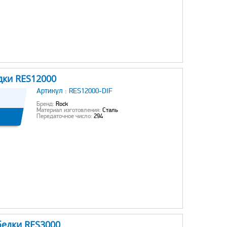
дки RES12000
Артикул :
RES12000-DIF
Бренд:
Rock
Материал изготовления:
Сталь
Передаточное число:
294
бедки RES3000