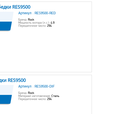
бедки RES9500
Артикул :
RES9500-RED
Бренд:
Rock
Мощность мотора (л.с.):
4.9
Передаточное число:
294
дки RES9500
Артикул :
RES9500-DIF
Бренд:
Rock
Материал изготовления:
Сталь
Передаточное число:
294