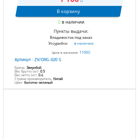
В корзину
в наличии
Пункты выдачи:
Владивосток:
под заказ
Уссурийск:
в наличии
1100
Цена в магазине:
Артикул :
ZV/ORG-020 S
Бренд:
Зверобой
Вес брутто (кг):
0.5
Вес нетто (кг):
0.4
Страна-производитель:
Китай
Цвет:
болотно-зеленый