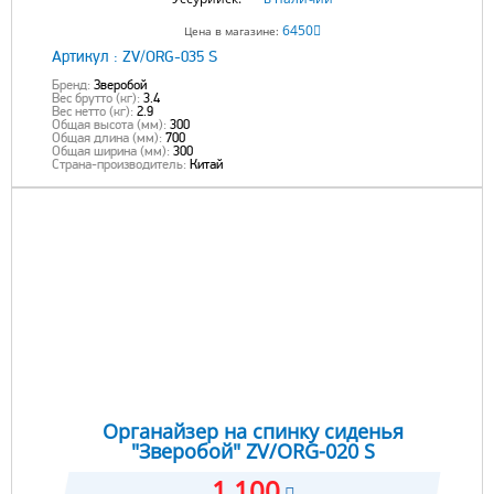
6450
Цена в магазине:
Артикул :
ZV/ORG-035 S
Бренд:
Зверобой
Вес брутто (кг):
3.4
Вес нетто (кг):
2.9
Общая высота (мм):
300
Общая длина (мм):
700
Общая ширина (мм):
300
Страна-производитель:
Китай
Органайзер на спинку сиденья
"Зверобой" ZV/ORG-020 S
1 100