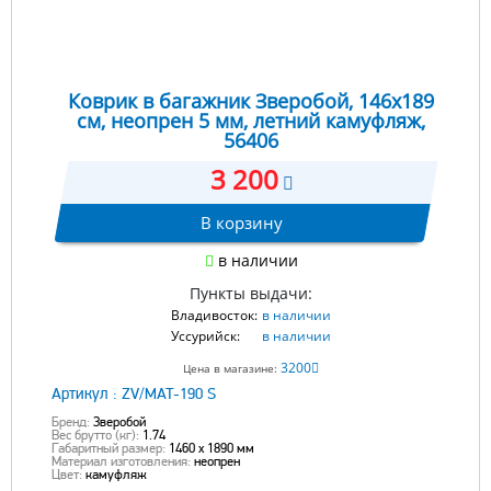
Коврик в багажник Зверобой, 146х189
см, неопрен 5 мм, летний камуфляж,
56406
3 200
В корзину
в наличии
Пункты выдачи:
Владивосток:
в наличии
Уссурийск:
в наличии
3200
Цена в магазине:
Артикул :
ZV/MAT-190 S
Бренд:
Зверобой
Вес брутто (кг):
1.74
Габаритный размер:
1460 x 1890 мм
Материал изготовления:
неопрен
Цвет:
камуфляж