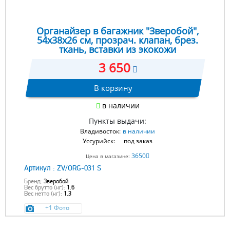
Органайзер в багажник "Зверобой",
54x38x26 см, прозрач. клапан, брез.
ткань, вставки из экокожи
3 650
В корзину
в наличии
Пункты выдачи:
Владивосток:
в наличии
Уссурийск:
под заказ
3650
Цена в магазине:
Артикул :
ZV/ORG-031 S
Бренд:
Зверобой
Вес брутто (кг):
1.6
Вес нетто (кг):
1.3
+1 Фото