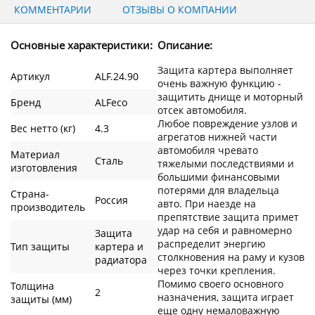
КОММЕНТАРИИ
ОТЗЫВЫ О КОМПАНИИ
Основные характеристики:
Описание:
Защита картера выполняет
Артикул
ALF.24.90
очень важную функцию -
защитить днище и моторный
Бренд
ALFeco
отсек автомобиля.
Любое повреждение узлов и
Вес нетто (кг)
4.3
агрегатов нижней части
автомобиля чревато
Материал
Сталь
тяжелыми последствиями и
изготовления
большими финансовыми
потерями для владельца
Страна-
Россия
авто. При наезде на
производитель
препятствие защита примет
удар на себя и равномерно
Защита
распределит энергию
Тип защиты
картера и
столкновения на раму и кузов
радиатора
через точки крепления.
Помимо своего основного
Толщина
2
назначения, защита играет
защиты (мм)
еще одну немаловажную