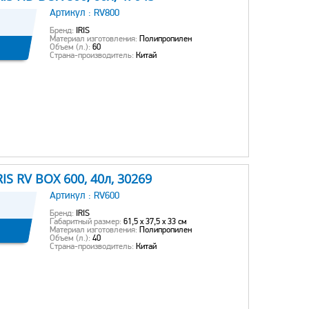
Артикул :
RV800
Бренд:
IRIS
Материал изготовления:
Полипропилен
Объем (л.):
60
Страна-производитель:
Китай
S RV BOX 600, 40л, 30269
Артикул :
RV600
Бренд:
IRIS
Габаритный размер:
61,5 x 37,5 x 33 см
Материал изготовления:
Полипропилен
Объем (л.):
40
Страна-производитель:
Китай