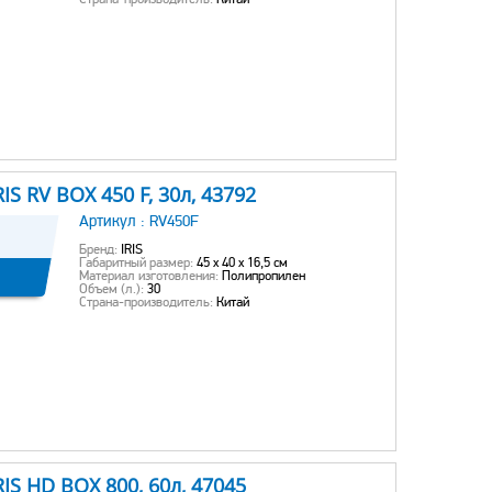
Страна-производитель:
Китай
S RV BOX 450 F, 30л, 43792
Артикул :
RV450F
Бренд:
IRIS
Габаритный размер:
45 х 40 х 16,5 см
Материал изготовления:
Полипропилен
Объем (л.):
30
Страна-производитель:
Китай
S HD BOX 800, 60л, 47045