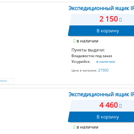
Экспедиционный ящик IRI
2 150
В корзину
в наличии
Пункты выдачи:
Владивосток:
под заказ
Уссурийск:
в наличии
2150
Цена в магазине:
Фото
Экспедиционный ящик IRI
4 460
В корзину
в наличии