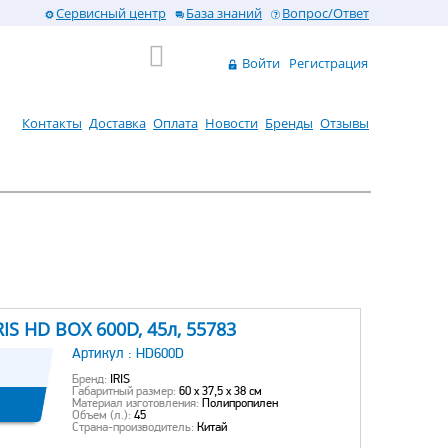
Сервисный центр
База знаний
Вопрос/Ответ
Войти
Регистрация
Контакты
Доставка
Оплата
Новости
Бренды
Отзывы
S HD BOX 600D, 45л, 55783
Артикул :
HD600D
Бренд:
IRIS
Габаритный размер:
60 x 37,5 x 38 см
Материал изготовления:
Полипропилен
Объем (л.):
45
Страна-производитель:
Китай