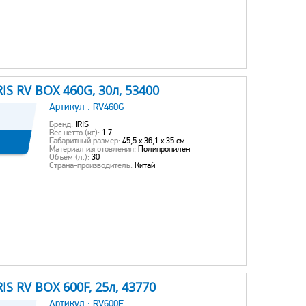
S RV BOX 460G, 30л, 53400
Артикул :
RV460G
Бренд:
IRIS
Вес нетто (кг):
1.7
Габаритный размер:
45,5 x 36,1 x 35 см
Материал изготовления:
Полипропилен
Объем (л.):
30
Страна-производитель:
Китай
S RV BOX 600F, 25л, 43770
Артикул :
RV600F