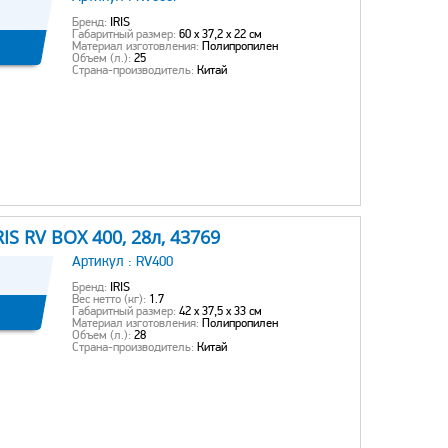
Бренд:
IRIS
Габаритный размер:
60 x 37,2 x 22 см
Материал изготовления:
Полипропилен
Объем (л.):
25
Страна-производитель:
Китай
S RV BOX 400, 28л, 43769
Артикул :
RV400
Бренд:
IRIS
Вес нетто (кг):
1.7
Габаритный размер:
42 х 37,5 х 33 см
Материал изготовления:
Полипропилен
Объем (л.):
28
Страна-производитель:
Китай