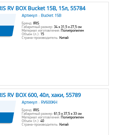
S RV BOX Bucket 15B, 15л, 55784
Артикул :
Bucket 15B
Бренд:
IRIS
Габаритный размер:
34 x 31,5 x 27,5 см
Материал изготовления:
Полипропилен
Объем (л.):
15
Страна-производитель:
Китай
S RV BOX 600, 40л, хаки, 55789
Артикул :
RV600KH
Бренд:
IRIS
Габаритный размер:
61,5 x 37,5 x 33 см
Материал изготовления:
Полипропилен
Объем (л.):
40
Страна-производитель:
Китай