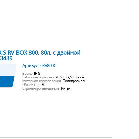
S RV BOX 800, 80л, c двойной
53439
Артикул :
RV800C
Бренд:
IRIS
Габаритный размер:
78,5 x 37,5 x 34 см
Материал изготовления:
Полипропилен
Объем (л.):
80
Страна-производитель:
Китай