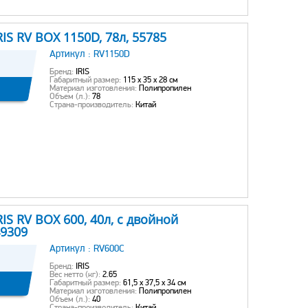
S RV BOX 1150D, 78л, 55785
Артикул :
RV1150D
Бренд:
IRIS
Габаритный размер:
115 x 35 x 28 см
Материал изготовления:
Полипропилен
Объем (л.):
78
Страна-производитель:
Китай
S RV BOX 600, 40л, с двойной
49309
Артикул :
RV600C
Бренд:
IRIS
Вес нетто (кг):
2.65
Габаритный размер:
61,5 х 37,5 х 34 см
Материал изготовления:
Полипропилен
Объем (л.):
40