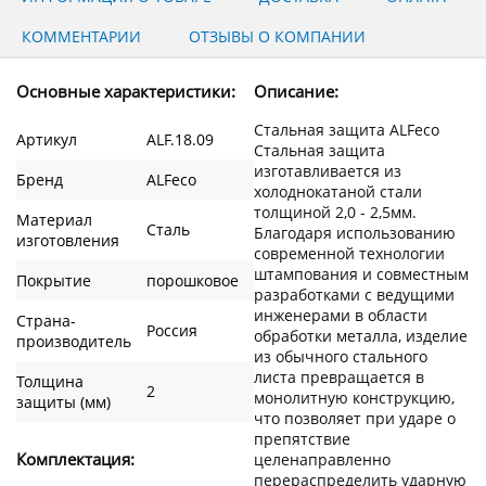
КОММЕНТАРИИ
ОТЗЫВЫ О КОМПАНИИ
Основные характеристики:
Описание:
Стальная защита ALFeco
Артикул
ALF.18.09
Стальная защита
изготавливается из
Бренд
ALFeco
холоднокатаной стали
толщиной 2,0 - 2,5мм.
Материал
Сталь
Благодаря использованию
изготовления
современной технологии
штампования и совместным
Покрытие
порошковое
разработками с ведущими
инженерами в области
Страна-
Россия
обработки металла, изделие
производитель
из обычного стального
листа превращается в
Толщина
2
монолитную конструкцию,
защиты (мм)
что позволяет при ударе о
препятствие
Комплектация:
целенаправленно
перераспределить ударную