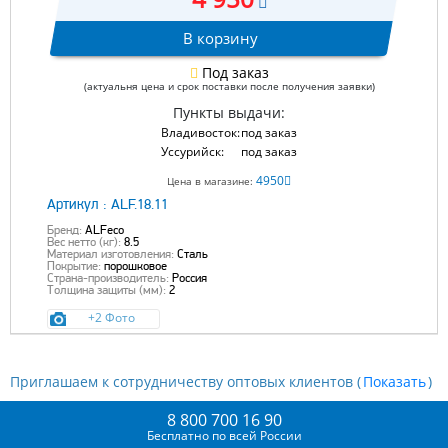
В корзину
Под заказ
(актуальня цена и срок поставки после получения заявки)
Пункты выдачи:
Владивосток:
под заказ
Уссурийск:
под заказ
4950
Цена в магазине:
Артикул :
ALF.18.11
Бренд:
ALFeco
Вес нетто (кг):
8.5
Материал изготовления:
Сталь
Покрытие:
порошковое
Страна-производитель:
Россия
Толщина защиты (мм):
2
+2 Фото
Приглашаем к сотрудничеству оптовых клиентов (
)
8 800 700 16 90
Бесплатно по всей России