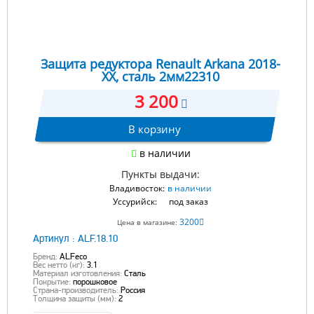
Защита редуктора Renault Arkana 2018-
XX, сталь 2мм22310
3 200
В корзину
в наличии
Пункты выдачи:
Владивосток:
в наличии
Уссурийск:
под заказ
3200
Цена в магазине:
Артикул :
ALF.18.10
Бренд:
ALFeco
Вес нетто (кг):
3.1
Материал изготовления:
Сталь
Покрытие:
порошковое
Страна-производитель:
Россия
Толщина защиты (мм):
2