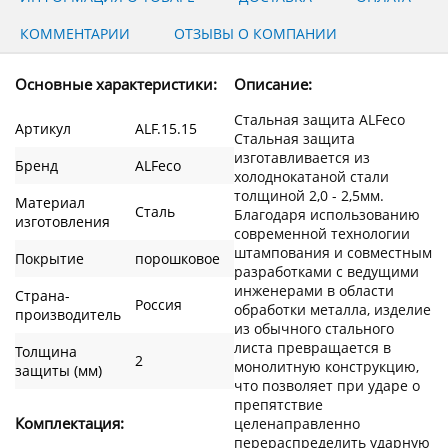
КОММЕНТАРИИ
ОТЗЫВЫ О КОМПАНИИ
Основные характеристики:
Описание:
Стальная защита ALFeco
Артикул
ALF.15.15
Стальная защита
изготавливается из
Бренд
ALFeco
холоднокатаной стали
толщиной 2,0 - 2,5мм.
Материал
Сталь
Благодаря использованию
изготовления
современной технологии
штампования и совместным
Покрытие
порошковое
разработками с ведущими
инженерами в области
Страна-
Россия
обработки металла, изделие
производитель
из обычного стального
листа превращается в
Толщина
2
монолитную конструкцию,
защиты (мм)
что позволяет при ударе о
препятствие
Комплектация:
целенаправленно
перераспределить ударную