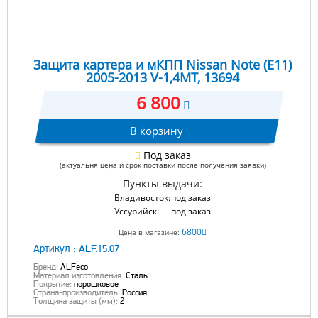
Защита картера и мКПП Nissan Note (E11)
2005-2013 V-1,4MT, 13694
6 800
В корзину
Под заказ
(актуальня цена и срок поставки после получения заявки)
Пункты выдачи:
Владивосток:
под заказ
Уссурийск:
под заказ
6800
Цена в магазине:
Артикул :
ALF.15.07
Бренд:
ALFeco
Материал изготовления:
Сталь
Покрытие:
порошковое
Страна-производитель:
Россия
Толщина защиты (мм):
2