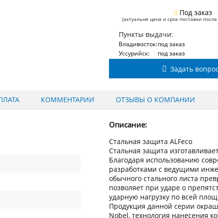
Под заказ
(актуальня цена и срок поставки после
Пункты выдачи:
Владивосток:
под заказ
Уссурийск:
под заказ
Задать вопро
ПЛАТА
КОММЕНТАРИИ
ОТЗЫВЫ О КОМПАНИИ
Описание:
Стальная защита ALFeco
Стальная защита изготавливаетс
Благодаря использованию сов
разработками с ведущими инжен
обычного стального листа пре
позволяет при ударе о препят
ударную нагрузку по всей пло
Продукция данной серии окраш
Nobel, технология нанесения к