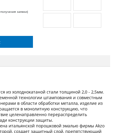
 получения заявки)
с
я из холоднокатаной стали толщиной 2,0 - 2,5мм.
ременной технологии штампования и совместным
ерами в области обработки металла, изделие из
вращается в монолитную конструкцию, что
ствие целенаправленно перераспределить
щади конструкции защиты.
ена итальянской порошковой эмалью фирмы Akzo
оторой, создает защитный слой, препятствующий