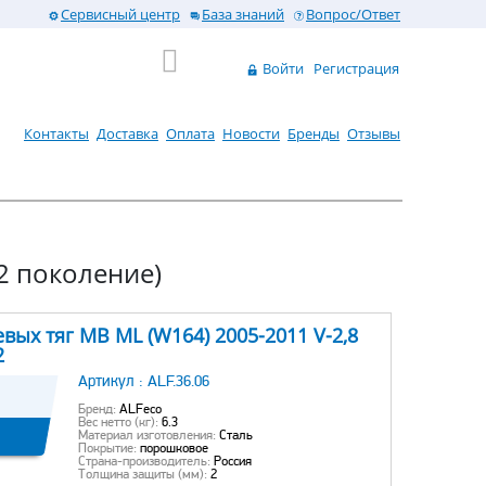
Сервисный центр
База знаний
Вопрос/Ответ
Войти
Регистрация
Контакты
Доставка
Оплата
Новости
Бренды
Отзывы
(2 поколение)
вых тяг MB ML (W164) 2005-2011 V-2,8
2
Артикул :
ALF.36.06
Бренд:
ALFeco
Вес нетто (кг):
6.3
Материал изготовления:
Сталь
Покрытие:
порошковое
Страна-производитель:
Россия
Толщина защиты (мм):
2