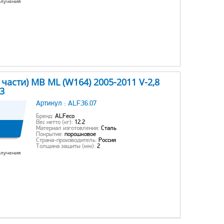
олучения
части) MB ML (W164) 2005-2011 V-2,8
53
Артикул :
ALF.36.07
Бренд:
ALFeco
Вес нетто (кг):
12.2
Материал изготовления:
Сталь
Покрытие:
порошковое
Страна-производитель:
Россия
Толщина защиты (мм):
2
олучения