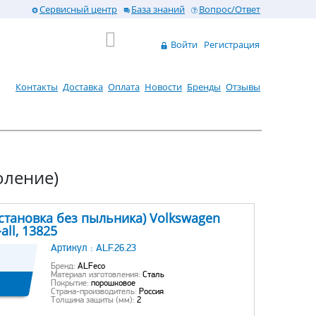
Сервисный центр
База знаний
Вопрос/Ответ
Войти
Регистрация
Контакты
Доставка
Оплата
Новости
Бренды
Отзывы
коление)
становка без пыльника) Volkswagen
all, 13825
Артикул :
ALF.26.23
Бренд:
ALFeco
Материал изготовления:
Сталь
Покрытие:
порошковое
Страна-производитель:
Россия
Толщина защиты (мм):
2