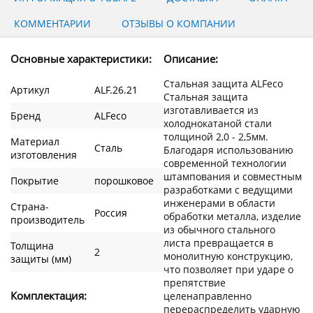
КОММЕНТАРИИ
ОТЗЫВЫ О КОМПАНИИ
Основные характеристики:
Описание:
Стальная защита ALFeco
Артикул
ALF.26.21
Стальная защита
изготавливается из
Бренд
ALFeco
холоднокатаной стали
толщиной 2,0 - 2,5мм.
Материал
Сталь
Благодаря использованию
изготовления
современной технологии
штампования и совместным
Покрытие
порошковое
разработками с ведущими
инженерами в области
Страна-
Россия
обработки металла, изделие
производитель
из обычного стального
листа превращается в
Толщина
2
монолитную конструкцию,
защиты (мм)
что позволяет при ударе о
препятствие
Комплектация:
целенаправленно
перераспределить ударную