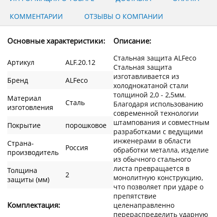
КОММЕНТАРИИ
ОТЗЫВЫ О КОМПАНИИ
Основные характеристики:
Описание:
Стальная защита ALFeco
Артикул
ALF.20.12
Стальная защита
изготавливается из
Бренд
ALFeco
холоднокатаной стали
толщиной 2,0 - 2,5мм.
Материал
Сталь
Благодаря использованию
изготовления
современной технологии
штампования и совместным
Покрытие
порошковое
разработками с ведущими
инженерами в области
Страна-
Россия
обработки металла, изделие
производитель
из обычного стального
листа превращается в
Толщина
2
монолитную конструкцию,
защиты (мм)
что позволяет при ударе о
препятствие
Комплектация:
целенаправленно
перераспределить ударную