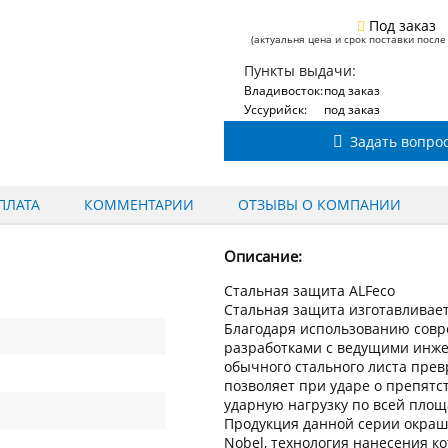
Под заказ
(актуальня цена и срок поставки после
Пункты выдачи:
Владивосток:
под заказ
Уссурийск:
под заказ
Задать вопро
ПЛАТА
КОММЕНТАРИИ
ОТЗЫВЫ О КОМПАНИИ
Описание:
Стальная защита ALFeco
Стальная защита изготавливаетс
Благодаря использованию сов
разработками с ведущими инжен
обычного стального листа пре
позволяет при ударе о препят
ударную нагрузку по всей пло
Продукция данной серии окраш
Nobel, технология нанесения к