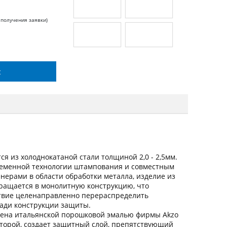
 получения заявки)
с
я из холоднокатаной стали толщиной 2,0 - 2,5мм.
ременной технологии штампования и совместным
ерами в области обработки металла, изделие из
вращается в монолитную конструкцию, что
ствие целенаправленно перераспределить
щади конструкции защиты.
ена итальянской порошковой эмалью фирмы Akzo
оторой, создает защитный слой, препятствующий