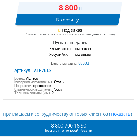
8 800
В корзину
Под заказ
(актуальня цена и срок поставки после получения заявки)
Пункты выдачи:
Владивосток:
под заказ
Уссурийск:
под заказ
8800
Цена в магазине:
Артикул :
ALF.26.08
Бренд:
ALFeco
Материал изготовления:
Сталь
Покрытие:
порошковое
Страна-производитель:
Россия
Толщина защиты (мм):
2
Приглашаем к сотрудничеству оптовых клиентов (
)
8 800 700 16 90
Бесплатно по всей России