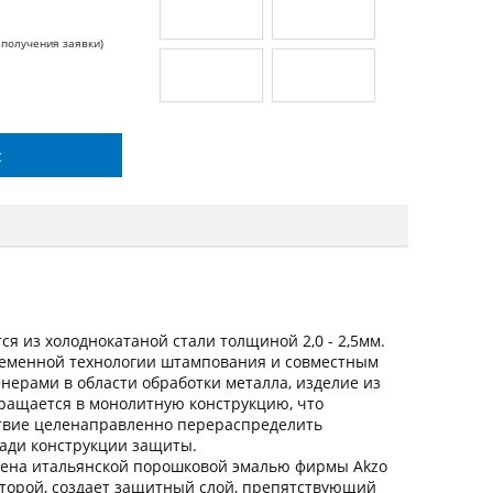
 получения заявки)
с
я из холоднокатаной стали толщиной 2,0 - 2,5мм.
ременной технологии штампования и совместным
ерами в области обработки металла, изделие из
вращается в монолитную конструкцию, что
ствие целенаправленно перераспределить
щади конструкции защиты.
ена итальянской порошковой эмалью фирмы Akzo
оторой, создает защитный слой, препятствующий