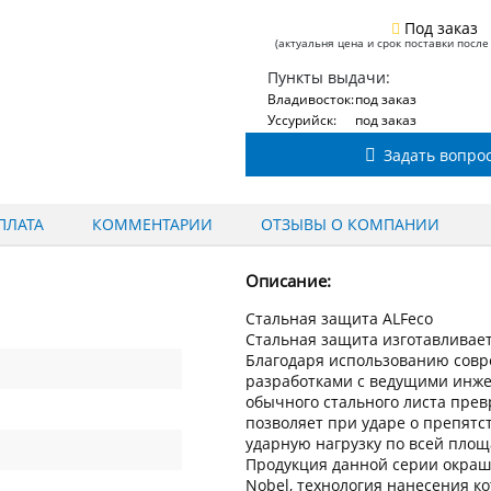
Под заказ
(актуальня цена и срок поставки после
Пункты выдачи:
Владивосток:
под заказ
Уссурийск:
под заказ
Задать вопро
ПЛАТА
КОММЕНТАРИИ
ОТЗЫВЫ О КОМПАНИИ
Описание:
Стальная защита ALFeco
Стальная защита изготавливаетс
Благодаря использованию сов
разработками с ведущими инжен
обычного стального листа пре
позволяет при ударе о препят
ударную нагрузку по всей пло
Продукция данной серии окраш
Nobel, технология нанесения к