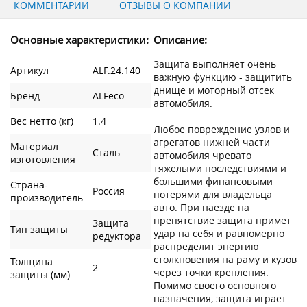
КОММЕНТАРИИ
ОТЗЫВЫ О КОМПАНИИ
Основные характеристики:
Описание:
Защита выполняет очень
Артикул
ALF.24.140
важную функцию - защитить
днище и моторный отсек
Бренд
ALFeco
автомобиля.
Вес нетто (кг)
1.4
Любое повреждение узлов и
агрегатов нижней части
Материал
Сталь
автомобиля чревато
изготовления
тяжелыми последствиями и
большими финансовыми
Страна-
Россия
потерями для владельца
производитель
авто. При наезде на
препятствие защита примет
Защита
Тип защиты
удар на себя и равномерно
редуктора
распределит энергию
столкновения на раму и кузов
Толщина
2
через точки крепления.
защиты (мм)
Помимо своего основного
назначения, защита играет