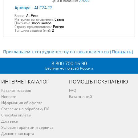
7700
Цена в магазине:
Артикул :
ALF.24.22
Бренд:
ALFeco
Материал изготовления:
Сталь
Покрытие:
порошковое
Страна-производитель:
Россия
Толщина защиты (мм):
2
Приглашаем к сотрудничеству оптовых клиентов (
)
8 800 700 16 90
Бесплатно по всей России
ИНТЕРНЕТ КАТАЛОГ
ПОМОЩЬ ПОКУПАТЕЛЮ
Каталог товаров
FAQ
Новости
База знаний
Иформация об оферте
Согласие на обработку ПД
Способы оплаты
Доставка
Условия гарантии и сервиса
Дисконтная карта