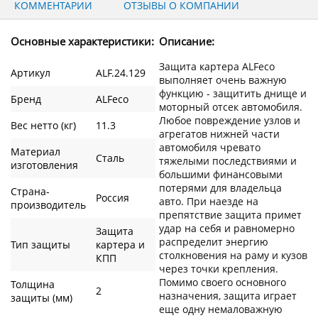
КОММЕНТАРИИ
ОТЗЫВЫ О КОМПАНИИ
Основные характеристики:
Описание:
Защита картера ALFeco
Артикул
ALF.24.129
выполняет очень важную
функцию - защитить днище и
Бренд
ALFeco
моторный отсек автомобиля.
Любое повреждение узлов и
Вес нетто (кг)
11.3
агрегатов нижней части
автомобиля чревато
Материал
Сталь
тяжелыми последствиями и
изготовления
большими финансовыми
потерями для владельца
Страна-
Россия
авто. При наезде на
производитель
препятствие защита примет
удар на себя и равномерно
Защита
распределит энергию
Тип защиты
картера и
столкновения на раму и кузов
КПП
через точки крепления.
Помимо своего основного
Толщина
2
назначения, защита играет
защиты (мм)
еще одну немаловажную