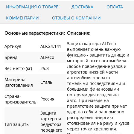
ИНФОРМАЦИЯ О ТОВАРЕ
ДОСТАВКА
ОПЛАТА
КОММЕНТАРИИ
ОТЗЫВЫ О КОМПАНИИ
Основные характеристики:
Описание:
Защита картера ALFeco
Артикул
ALF.24.141
выполняет очень важную
функцию - защитить днище и
Бренд
ALFeco
моторный отсек автомобиля.
Любое повреждение узлов и
Вес нетто (кг)
25.3
агрегатов нижней части
автомобиля чревато
Материал
Сталь
тяжелыми последствиями и
изготовления
большими финансовыми
потерями для владельца
Страна-
Россия
авто. При наезде на
производитель
препятствие защита примет
удар на себя и равномерно
Защита
распределит энергию
картера и
столкновения на раму и кузов
Тип защиты
редуктора
через точки крепления.
переднего