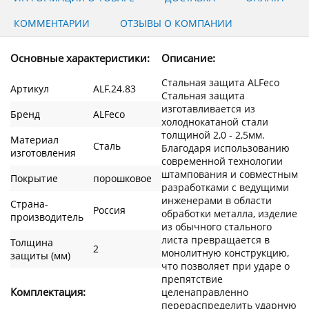
КОММЕНТАРИИ
ОТЗЫВЫ О КОМПАНИИ
Основные характеристики:
Описание:
Стальная защита ALFeco
Артикул
ALF.24.83
Стальная защита
изготавливается из
Бренд
ALFeco
холоднокатаной стали
толщиной 2,0 - 2,5мм.
Материал
Сталь
Благодаря использованию
изготовления
современной технологии
штампования и совместным
Покрытие
порошковое
разработками с ведущими
инженерами в области
Страна-
Россия
обработки металла, изделие
производитель
из обычного стального
листа превращается в
Толщина
2
монолитную конструкцию,
защиты (мм)
что позволяет при ударе о
препятствие
Комплектация:
целенаправленно
перераспределить ударную