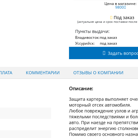
Цена в магазине:
9800
Под заказ
(актуальня цена и срок поставки после
Пункты выдачи:
Владивосток:
под заказ
Уссурийск:
под заказ
Задать вопро
ПЛАТА
КОММЕНТАРИИ
ОТЗЫВЫ О КОМПАНИИ
Описание:
Защита картера выполняет оче
моторный отсек автомобиля.
Любое повреждение узлов и аг
тяжелыми последствиями и бо
авто. При наезде на препятств
распределит энергию столкнове
Помимо своего основного назн