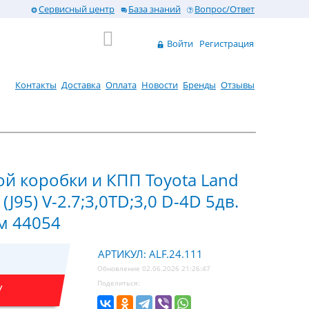
Сервисный центр
База знаний
Вопрос/Ответ
Войти
Регистрация
Контакты
Доставка
Оплата
Новости
Бренды
Отзывы
й коробки и КПП Toyota Land
(J95) V-2.7;3,0TD;3,0 D-4D 5дв.
мм 44054
АРТИКУЛ: ALF.24.111
Обновление 02.06.2026 21:26:47
Поделиться:
У