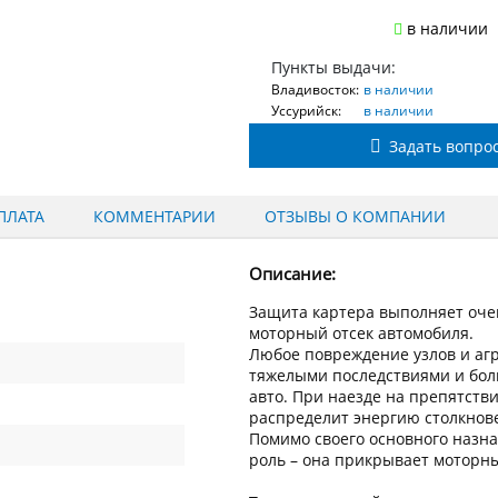
в наличии
Пункты выдачи:
Владивосток:
в наличии
Уссурийск:
в наличии
Задать вопро
ПЛАТА
КОММЕНТАРИИ
ОТЗЫВЫ О КОМПАНИИ
Описание:
Защита картера выполняет оче
моторный отсек автомобиля.
Любое повреждение узлов и аг
тяжелыми последствиями и бо
авто. При наезде на препятств
распределит энергию столкнове
Помимо своего основного назн
роль – она прикрывает моторный