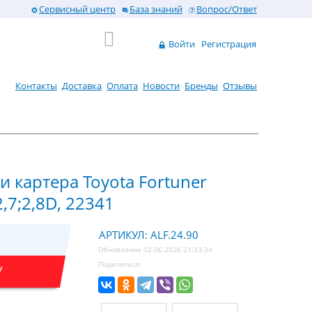
Сервисный центр
База знаний
Вопрос/Ответ
Войти
Регистрация
Контакты
Доставка
Оплата
Новости
Бренды
Отзывы
 картера Toyota Fortuner
,7;2,8D, 22341
АРТИКУЛ: ALF.24.90
Обновление 02.06.2026 21:33:34
Поделиться:
У