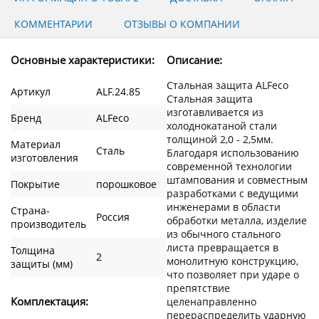
КОММЕНТАРИИ
ОТЗЫВЫ О КОМПАНИИ
Основные характеристики:
Описание:
Стальная защита ALFeco
Артикул
ALF.24.85
Стальная защита
изготавливается из
Бренд
ALFeco
холоднокатаной стали
толщиной 2,0 - 2,5мм.
Материал
Сталь
Благодаря использованию
изготовления
современной технологии
штампования и совместным
Покрытие
порошковое
разработками с ведущими
инженерами в области
Страна-
Россия
обработки металла, изделие
производитель
из обычного стального
листа превращается в
Толщина
2
монолитную конструкцию,
защиты (мм)
что позволяет при ударе о
препятствие
Комплектация:
целенаправленно
перераспределить ударную