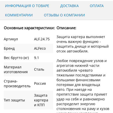
ИНФОРМАЦИЯ О ТОВАРЕ
ДОСТАВКА
ОПЛАТА
КОММЕНТАРИИ
ОТЗЫВЫ О КОМПАНИИ
Основные характеристики:
Описание:
Защита картера выполняет
Артикул
ALF.24.75
очень важную функцию -
защитить днище и моторный
Бренд
ALFeco
отсек автомобиля.
Вес брутто (кг)
9.1
Любое повреждение узлов и
агрегатов нижней части
Материал
Сталь
автомобиля чревато
изготовления
тяжелыми последствиями и
большими финансовыми
Страна-
Россия
потерями для владельца
производитель
авто. При наезде на
препятствие защита примет
Защита
удар на себя и равномерно
Тип защиты
картера
распределит энергию
и КПП
столкновения на раму и кузов