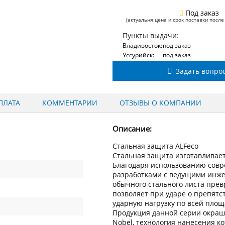
Под заказ
(актуальня цена и срок поставки после
Пункты выдачи:
Владивосток:
под заказ
Уссурийск:
под заказ
Задать вопро
ПЛАТА
КОММЕНТАРИИ
ОТЗЫВЫ О КОМПАНИИ
Описание:
Стальная защита ALFeco
Стальная защита изготавливаетс
Благодаря использованию сов
разработками с ведущими инжен
обычного стального листа пре
позволяет при ударе о препят
ударную нагрузку по всей пло
Продукция данной серии окраш
Nobel, технология нанесения к