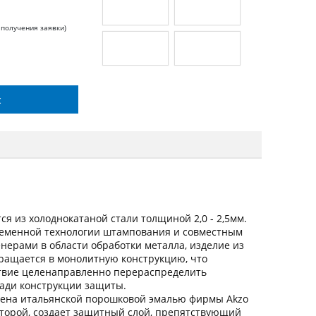
 получения заявки)
с
я из холоднокатаной стали толщиной 2,0 - 2,5мм.
ременной технологии штампования и совместным
ерами в области обработки металла, изделие из
вращается в монолитную конструкцию, что
ствие целенаправленно перераспределить
щади конструкции защиты.
ена итальянской порошковой эмалью фирмы Akzo
оторой, создает защитный слой, препятствующий