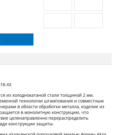
с
018-ХХ
ся из холоднокатаной стали толщиной 2 мм.
ременной технологии штампования и совместным
ерами в области обработки металла, изделие из
вращается в монолитную конструкцию, что
ствие целенаправленно перераспределить
щади конструкции защиты.
ена итальянской порошковой эмалью фирмы Akzo