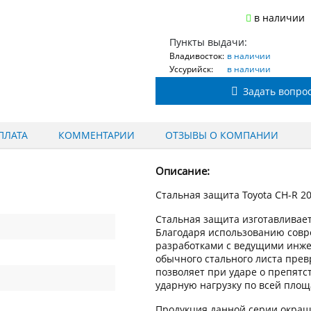
в наличии
Пункты выдачи:
Владивосток:
в наличии
Уссурийск:
в наличии
Задать вопро
ПЛАТА
КОММЕНТАРИИ
ОТЗЫВЫ О КОМПАНИИ
Описание:
Стальная защита Toyota CH-R 2
Стальная защита изготавливает
Благодаря использованию сов
разработками с ведущими инжен
обычного стального листа пре
позволяет при ударе о препят
ударную нагрузку по всей пло
Продукция данной серии окраш