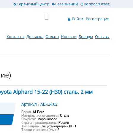
Сервисный центр
База знаний
Вопрос/Ответ
Войти
Регистрация
Контакты
Доставка
Оплата
Новости
Бренды
Отзывы
ние)
ota Alphard 15-22 (H30) сталь, 2 мм
Артикул :
ALF.24.62
Бренд:
ALFeco
Материал изготовления:
Сталь
Покрытие:
порошковое
Страна-производитель:
Россия
Тип защиты:
Защита картера и КПП
Толщина защиты (мм):
2