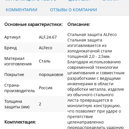
КОММЕНТАРИИ
ОТЗЫВЫ О КОМПАНИИ
Основные характеристики:
Описание:
Стальная защита ALFeco
Артикул
ALF.24.67
Стальная защита
изготавливается из
Бренд
ALFeco
холоднокатаной стали
толщиной 2,0 - 2,5мм.
Материал
Сталь
Благодаря использованию
изготовления
современной технологии
штампования и совместным
Покрытие
порошковое
разработками с ведущими
инженерами в области
Страна-
Россия
обработки металла, изделие
производитель
из обычного стального
листа превращается в
Толщина
2
монолитную конструкцию,
защиты (мм)
что позволяет при ударе о
препятствие
Комплектация:
целенаправленно
перераспределить ударную