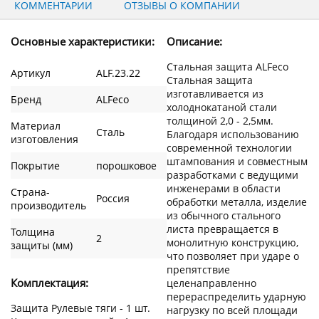
КОММЕНТАРИИ
ОТЗЫВЫ О КОМПАНИИ
Основные характеристики:
Описание:
Стальная защита ALFeco
Артикул
ALF.23.22
Стальная защита
изготавливается из
Бренд
ALFeco
холоднокатаной стали
толщиной 2,0 - 2,5мм.
Материал
Сталь
Благодаря использованию
изготовления
современной технологии
штампования и совместным
Покрытие
порошковое
разработками с ведущими
инженерами в области
Страна-
Россия
обработки металла, изделие
производитель
из обычного стального
листа превращается в
Толщина
2
монолитную конструкцию,
защиты (мм)
что позволяет при ударе о
препятствие
Комплектация:
целенаправленно
перераспределить ударную
Защита Рулевые тяги - 1 шт.
нагрузку по всей площади