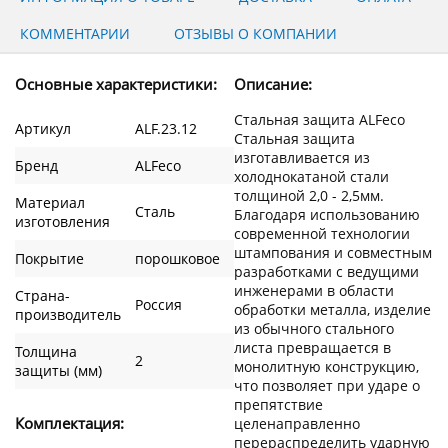
КОММЕНТАРИИ
ОТЗЫВЫ О КОМПАНИИ
Основные характеристики:
Описание:
Стальная защита ALFeco
Артикул
ALF.23.12
Стальная защита
изготавливается из
Бренд
ALFeco
холоднокатаной стали
толщиной 2,0 - 2,5мм.
Материал
Сталь
Благодаря использованию
изготовления
современной технологии
штампования и совместным
Покрытие
порошковое
разработками с ведущими
инженерами в области
Страна-
Россия
обработки металла, изделие
производитель
из обычного стального
листа превращается в
Толщина
2
монолитную конструкцию,
защиты (мм)
что позволяет при ударе о
препятствие
Комплектация:
целенаправленно
перераспределить ударную