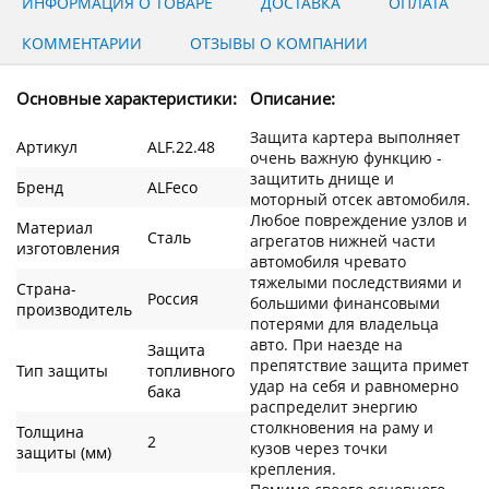
ИНФОРМАЦИЯ О ТОВАРЕ
ДОСТАВКА
ОПЛАТА
КОММЕНТАРИИ
ОТЗЫВЫ О КОМПАНИИ
Основные характеристики:
Описание:
Защита картера выполняет
Артикул
ALF.22.48
очень важную функцию -
защитить днище и
Бренд
ALFeco
моторный отсек автомобиля.
Любое повреждение узлов и
Материал
Сталь
агрегатов нижней части
изготовления
автомобиля чревато
тяжелыми последствиями и
Страна-
Россия
большими финансовыми
производитель
потерями для владельца
авто. При наезде на
Защита
препятствие защита примет
Тип защиты
топливного
удар на себя и равномерно
бака
распределит энергию
столкновения на раму и
Толщина
2
кузов через точки
защиты (мм)
крепления.