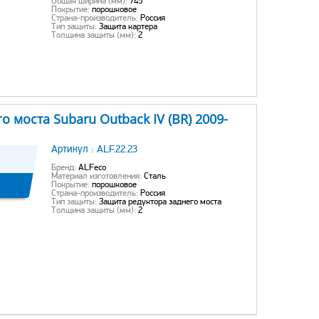
Общая ширина (мм):
745
Покрытие:
порошковое
Страна-производитель:
Россия
Тип защиты:
Защита картера
Толщина защиты (мм):
2
о моста Subaru Outback IV (BR) 2009-
Артикул :
ALF.22.23
Бренд:
ALFeco
Материал изготовления:
Сталь
Покрытие:
порошковое
Страна-производитель:
Россия
Тип защиты:
Защита редуктора заднего моста
Толщина защиты (мм):
2