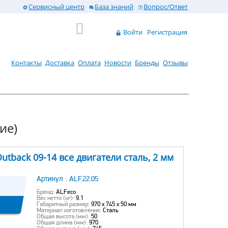
Сервисный центр
База знаний
Вопрос/Ответ
Войти
Регистрация
Контакты
Доставка
Оплата
Новости
Бренды
Отзывы
ие)
utback 09-14 все двигатели сталь, 2 мм
Артикул :
ALF.22.05
Бренд:
ALFeco
Вес нетто (кг):
9.1
Габаритный размер:
970 х 745 х 50 мм
Материал изготовления:
Сталь
Общая высота (мм):
50
Общая длина (мм):
970