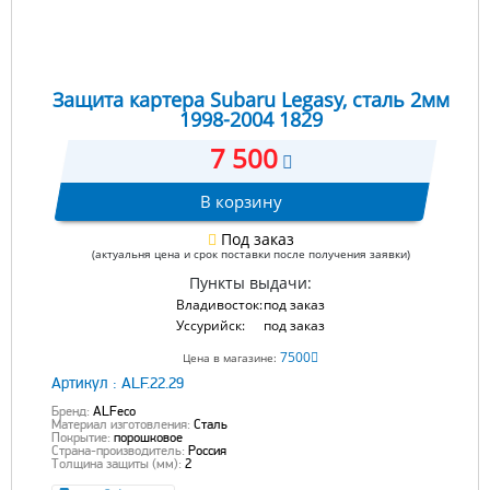
Защита картера Subaru Legasy, сталь 2мм
1998-2004 1829
7 500
В корзину
Под заказ
(актуальня цена и срок поставки после получения заявки)
Пункты выдачи:
Владивосток:
под заказ
Уссурийск:
под заказ
7500
Цена в магазине:
Артикул :
ALF.22.29
Бренд:
ALFeco
Материал изготовления:
Сталь
Покрытие:
порошковое
Страна-производитель:
Россия
Толщина защиты (мм):
2