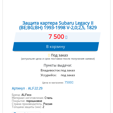
Защита картера Subaru Legacy II
(BE;BG;BH) 1993-1998 V-2,0;2,5, 1829
7 500
В корзину
Под заказ
(актуальня цена и срок поставки после получения заявки)
Пункты выдачи:
Владивосток:
под заказ
Уссурийск:
под заказ
7500
Цена в магазине:
Артикул :
ALF.22.29
Бренд:
ALFeco
Материал изготовления:
Сталь
Покрытие:
порошковое
Страна-производитель:
Россия
Толщина защиты (мм):
2