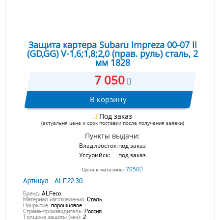
Защита картера Subaru Impreza 00-07 II
(GD,GG) V-1,6;1,8;2,0 (прав. руль) сталь, 2
мм 1828
7 050
В корзину
Под заказ
(актуальня цена и срок поставки после получения заявки)
Пункты выдачи:
Владивосток:
под заказ
Уссурийск:
под заказ
7050
Цена в магазине:
Артикул :
ALF.22.30
Бренд:
ALFeco
Материал изготовления:
Сталь
Покрытие:
порошковое
Страна-производитель:
Россия
Толщина защиты (мм):
2