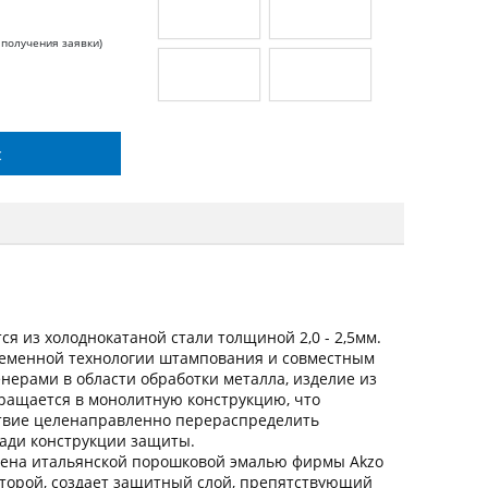
 получения заявки)
с
я из холоднокатаной стали толщиной 2,0 - 2,5мм.
ременной технологии штампования и совместным
ерами в области обработки металла, изделие из
вращается в монолитную конструкцию, что
ствие целенаправленно перераспределить
щади конструкции защиты.
ена итальянской порошковой эмалью фирмы Akzo
оторой, создает защитный слой, препятствующий