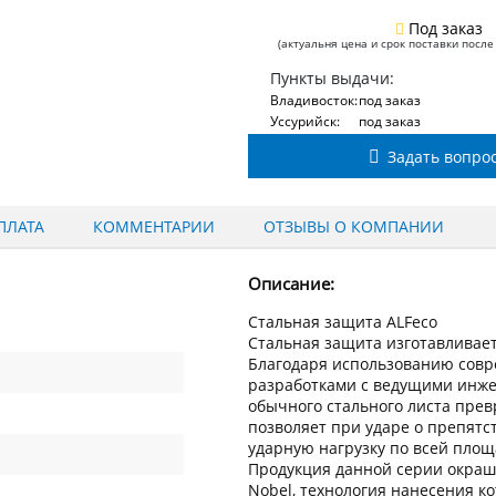
Под заказ
(актуальня цена и срок поставки после
Пункты выдачи:
Владивосток:
под заказ
Уссурийск:
под заказ
Задать вопро
ПЛАТА
КОММЕНТАРИИ
ОТЗЫВЫ О КОМПАНИИ
Описание:
Стальная защита ALFeco
Стальная защита изготавливаетс
Благодаря использованию сов
разработками с ведущими инжен
обычного стального листа пре
позволяет при ударе о препят
ударную нагрузку по всей пло
Продукция данной серии окраш
Nobel, технология нанесения к