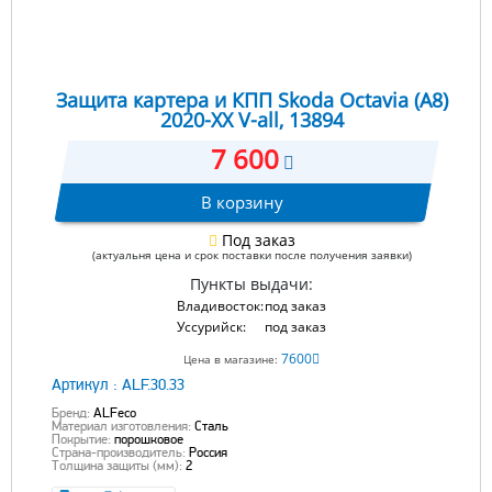
Защита картера и КПП Skoda Octavia (A8)
2020-XX V-all, 13894
7 600
В корзину
Под заказ
(актуальня цена и срок поставки после получения заявки)
Пункты выдачи:
Владивосток:
под заказ
Уссурийск:
под заказ
7600
Цена в магазине:
Артикул :
ALF.30.33
Бренд:
ALFeco
Материал изготовления:
Сталь
Покрытие:
порошковое
Страна-производитель:
Россия
Толщина защиты (мм):
2