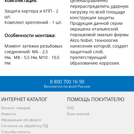
Комплектация:
целенаправленно
перераспределить ударную
Защита картера и КПП - 2
нагрузку по всей площади
шт.
конструкции защиты.
Комплект креплений - 1 шт.
Продукция данной серии
окрашена итальянской
порошковой эмалью фирмы
Особенности монтажа:
Akzo Nobel, технология
нанесения которой, создает
Момент затяжки резьбовых
защитный слой,
соединений: М6 - 2,5
препятствующий
Нм, М8 - 5,5 Нм, М10 - 10,5
образованию коррозии.
Нм
8 800 700 16 90
Бесплатно по всей России
ИНТЕРНЕТ КАТАЛОГ
ПОМОЩЬ ПОКУПАТЕЛЮ
Каталог товаров
FAQ
Новости
База знаний
Иформация об оферте
Согласие на обработку ПД
Способы оплаты