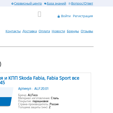
Сервисный центр
База знаний
Вопрос/Ответ
Войти
Регистрация
Контакты
Доставка
Оплата
Новости
Бренды
Отзывы
)
 и КПП Skoda Fabia, Fabia Sport все
745
Артикул :
ALF.20.01
Бренд:
ALFeco
Материал изготовления:
Сталь
Покрытие:
порошковое
Страна-производитель:
Россия
Толщина защиты (мм):
2