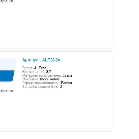
олучения
Артикул :
ALF.26.24
Бренд:
ALFeco
Вес нетто (кг):
8.7
Материал изготовления:
Сталь
Покрытие:
порошковое
Страна-производитель:
Россия
Толщина защиты (мм):
2
олучения