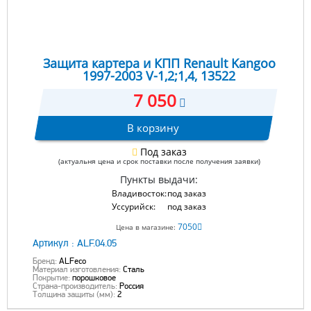
Защита картера и КПП Renault Kangoo
1997-2003 V-1,2;1,4, 13522
7 050
В корзину
Под заказ
(актуальня цена и срок поставки после получения заявки)
Пункты выдачи:
Владивосток:
под заказ
Уссурийск:
под заказ
7050
Цена в магазине:
Артикул :
ALF.04.05
Бренд:
ALFeco
Материал изготовления:
Сталь
Покрытие:
порошковое
Страна-производитель:
Россия
Толщина защиты (мм):
2