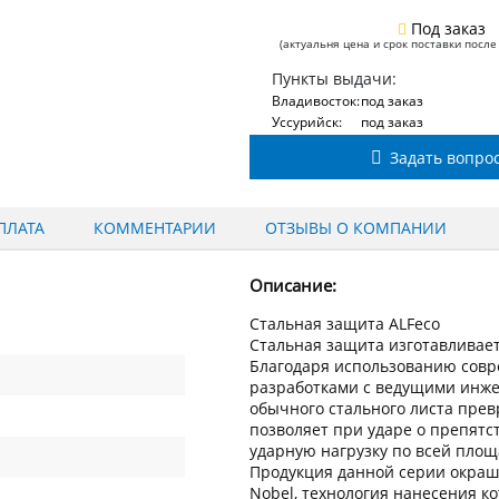
Под заказ
(актуальня цена и срок поставки после
Пункты выдачи:
Владивосток:
под заказ
Уссурийск:
под заказ
Задать вопро
ПЛАТА
КОММЕНТАРИИ
ОТЗЫВЫ О КОМПАНИИ
Описание:
Стальная защита ALFeco
Стальная защита изготавливаетс
Благодаря использованию сов
разработками с ведущими инжен
обычного стального листа пре
позволяет при ударе о препят
ударную нагрузку по всей пло
Продукция данной серии окраш
Nobel, технология нанесения к