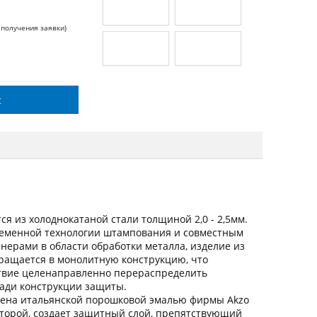
 получения заявки)
с
я из холоднокатаной стали толщиной 2,0 - 2,5мм.
ременной технологии штампования и совместным
ерами в области обработки металла, изделие из
вращается в монолитную конструкцию, что
ствие целенаправленно перераспределить
щади конструкции защиты.
ена итальянской порошковой эмалью фирмы Akzo
оторой, создает защитный слой, препятствующий