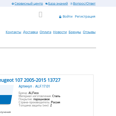
Сервисный центр
База знаний
Вопрос/Ответ
Войти
Регистрация
Контакты
Доставка
Оплата
Новости
Бренды
Отзывы
ugeot 107 2005-2015 13727
Артикул :
ALF.17.01
Бренд:
ALFeco
Материал изготовления:
Сталь
Покрытие:
порошковое
Страна-производитель:
Россия
Толщина защиты (мм):
2
олучения