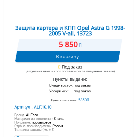
Защита картера и КПП Opel Astra G 1998-
2005 V-all, 13723
5 850
В корзину
Под заказ
(актуальня цена и срок поставки после получения заявки)
Пункты выдачи:
Владивосток:
под заказ
Уссурийск:
под заказ
5850
Цена в магазине:
Артикул :
ALF.16.10
Бренд:
ALFeco
Материал изготовления:
Сталь
Покрытие:
порошковое
Страна-производитель:
Россия
Толщина защиты (мм):
2