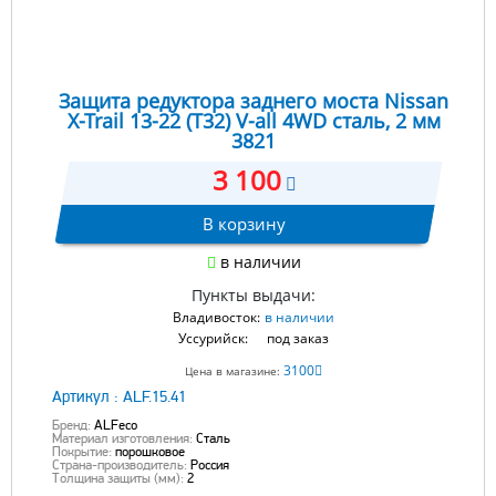
Защита редуктора заднего моста Nissan
X-Trail 13-22 (T32) V-all 4WD сталь, 2 мм
3821
3 100
В корзину
в наличии
Пункты выдачи:
Владивосток:
в наличии
Уссурийск:
под заказ
3100
Цена в магазине:
Артикул :
ALF.15.41
Бренд:
ALFeco
Материал изготовления:
Сталь
Покрытие:
порошковое
Страна-производитель:
Россия
Толщина защиты (мм):
2