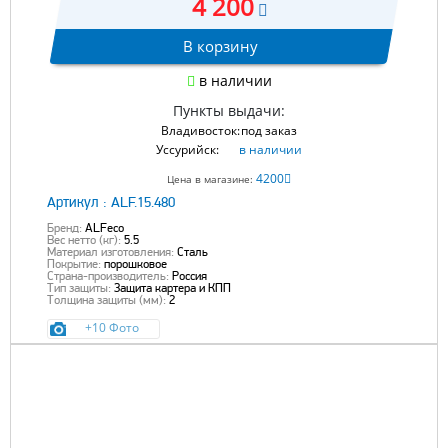
4 200
В корзину
в наличии
Пункты выдачи:
Владивосток:
под заказ
Уссурийск:
в наличии
4200
Цена в магазине:
Артикул :
ALF.15.480
Бренд:
ALFeco
Вес нетто (кг):
5.5
Материал изготовления:
Сталь
Покрытие:
порошковое
Страна-производитель:
Россия
Тип защиты:
Защита картера и КПП
Толщина защиты (мм):
2
+10 Фото