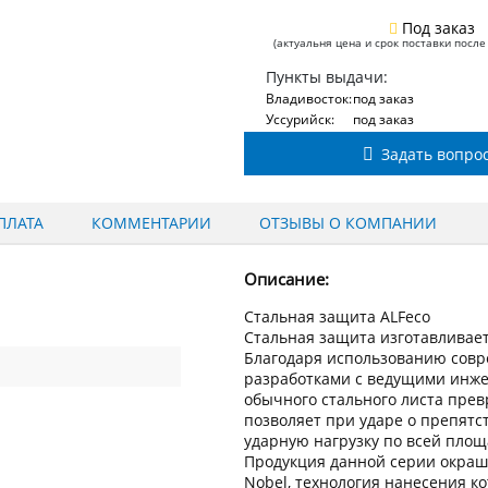
Под заказ
(актуальня цена и срок поставки после
Пункты выдачи:
Владивосток:
под заказ
Уссурийск:
под заказ
Задать вопро
ПЛАТА
КОММЕНТАРИИ
ОТЗЫВЫ О КОМПАНИИ
Описание:
Стальная защита ALFeco
Стальная защита изготавливаетс
Благодаря использованию сов
разработками с ведущими инжен
обычного стального листа пре
позволяет при ударе о препят
ударную нагрузку по всей пло
Продукция данной серии окраш
Nobel, технология нанесения к