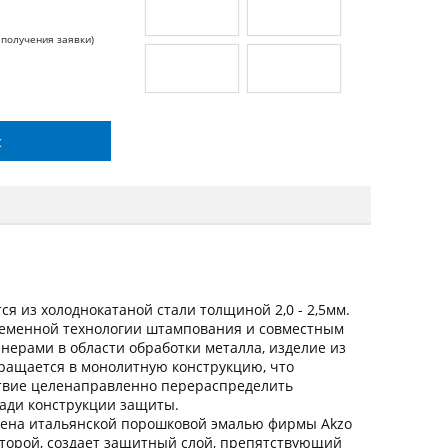
 получения заявки)
с
я из холоднокатаной стали толщиной 2,0 - 2,5мм.
ременной технологии штампования и совместным
ерами в области обработки металла, изделие из
вращается в монолитную конструкцию, что
ствие целенаправленно перераспределить
щади конструкции защиты.
ена итальянской порошковой эмалью фирмы Akzo
оторой, создает защитный слой, препятствующий