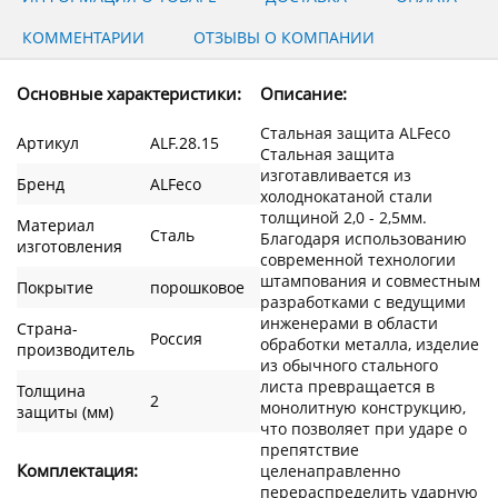
КОММЕНТАРИИ
ОТЗЫВЫ О КОМПАНИИ
Основные характеристики:
Описание:
Стальная защита ALFeco
Артикул
ALF.28.15
Стальная защита
изготавливается из
Бренд
ALFeco
холоднокатаной стали
толщиной 2,0 - 2,5мм.
Материал
Сталь
Благодаря использованию
изготовления
современной технологии
штампования и совместным
Покрытие
порошковое
разработками с ведущими
инженерами в области
Страна-
Россия
обработки металла, изделие
производитель
из обычного стального
листа превращается в
Толщина
2
монолитную конструкцию,
защиты (мм)
что позволяет при ударе о
препятствие
Комплектация:
целенаправленно
перераспределить ударную