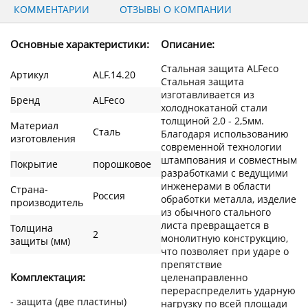
КОММЕНТАРИИ
ОТЗЫВЫ О КОМПАНИИ
Основные характеристики:
Описание:
Стальная защита ALFeco
Артикул
ALF.14.20
Стальная защита
изготавливается из
Бренд
ALFeco
холоднокатаной стали
толщиной 2,0 - 2,5мм.
Материал
Сталь
Благодаря использованию
изготовления
современной технологии
штампования и совместным
Покрытие
порошковое
разработками с ведущими
инженерами в области
Страна-
Россия
обработки металла, изделие
производитель
из обычного стального
листа превращается в
Толщина
2
монолитную конструкцию,
защиты (мм)
что позволяет при ударе о
препятствие
Комплектация:
целенаправленно
перераспределить ударную
- защита (две пластины)
нагрузку по всей площади